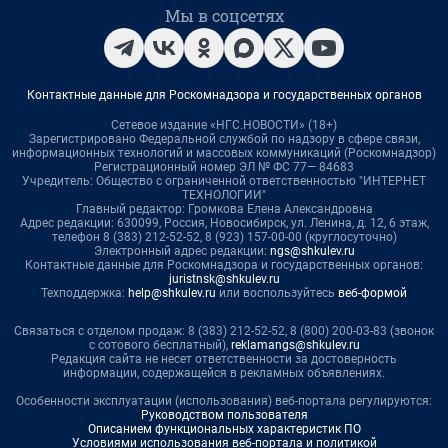
Мы в соцсетях
Контактные данные для Роскомнадзора и государственных органов
Сетевое издание «НГС.НОВОСТИ» (18+)
Зарегистрировано Федеральной службой по надзору в сфере связи,
информационных технологий и массовых коммуникаций (Роскомнадзор)
Регистрационный номер ЭЛ № ФС 77— 84683
Учредитель: Общество с ограниченной ответственностью "ИНТЕРНЕТ
ТЕХНОЛОГИИ"
Главный редактор: Громкова Елена Александровна
Адрес редакции: 630099, Россия, Новосибирск, ул. Ленина, д. 12, 6 этаж,
телефон 8 (383) 212-52-52, 8 (923) 157-00-00 (круглосуточно)
Электронный адрес редакции:
ngs@shkulev.ru
Контактные данные для Роскомнадзора и государственных органов:
juristnsk@shkulev.ru
Техподдержка:
help@shkulev.ru
или воспользуйтесь
веб-формой
Связаться с отделом продаж: 8 (383) 212-52-52, 8 (800) 200-03-83 (звонок
с сотового бесплатный),
reklamangs@shkulev.ru
Редакция сайта не несет ответственности за достоверность
информации, содержащейся в рекламных объявлениях.
Особенности эксплуатации (использования) веб-портала регулируются:
Руководством пользователя
Описанием функциональных характеристик ПО
Условиями использования веб-портала и политикой