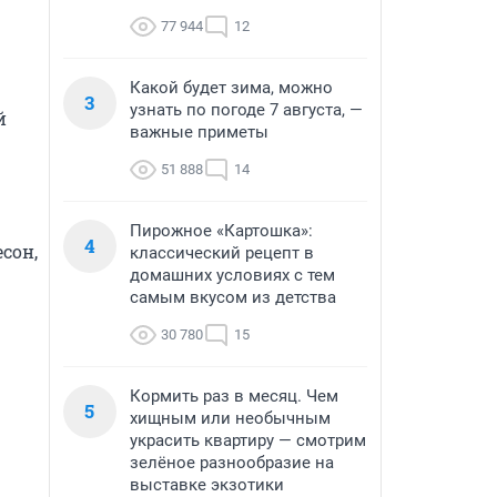
77 944
12
Какой будет зима, можно
3
узнать по погоде 7 августа, —
 
важные приметы
51 888
14
Пирожное «Картошка»:
4
сон, 
классический рецепт в
домашних условиях с тем
самым вкусом из детства
30 780
15
Кормить раз в месяц. Чем
5
хищным или необычным
украсить квартиру — смотрим
зелёное разнообразие на
выставке экзотики