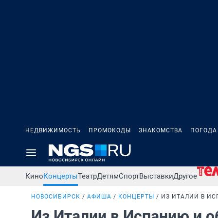
НЕДВИЖИМОСТЬ
ПРОМОКОДЫ
ЗНАКОМСТВА
ПОГОДА
Кино
Концерты
Театр
Детям
Спорт
Выставки
Другое
НОВОСИБИРСК
АФИША
КОНЦЕРТЫ
ИЗ ИТАЛИИ В И
Из Италии в Испанию и 