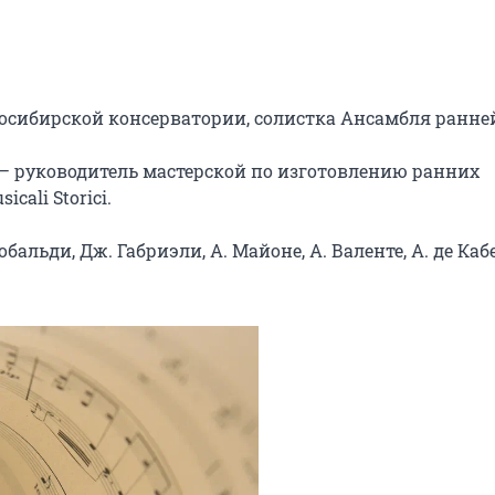
осибирской консерватории, солистка Ансамбля ранней
— руководитель мастерской по изготовлению ранних 
ali Storici.

льди, Дж. Габриэли, А. Майоне, А. Валенте, А. де Кабе