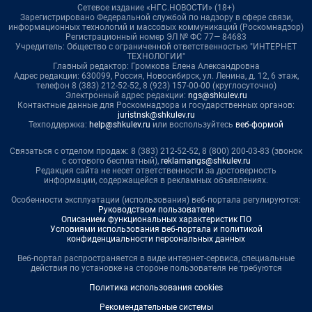
Сетевое издание «НГС.НОВОСТИ» (18+)
Зарегистрировано Федеральной службой по надзору в сфере связи,
информационных технологий и массовых коммуникаций (Роскомнадзор)
Регистрационный номер ЭЛ № ФС 77— 84683
Учредитель: Общество с ограниченной ответственностью "ИНТЕРНЕТ
ТЕХНОЛОГИИ"
Главный редактор: Громкова Елена Александровна
Адрес редакции: 630099, Россия, Новосибирск, ул. Ленина, д. 12, 6 этаж,
телефон 8 (383) 212-52-52, 8 (923) 157-00-00 (круглосуточно)
Электронный адрес редакции:
ngs@shkulev.ru
Контактные данные для Роскомнадзора и государственных органов:
juristnsk@shkulev.ru
Техподдержка:
help@shkulev.ru
или воспользуйтесь
веб-формой
Связаться с отделом продаж: 8 (383) 212-52-52, 8 (800) 200-03-83 (звонок
с сотового бесплатный),
reklamangs@shkulev.ru
Редакция сайта не несет ответственности за достоверность
информации, содержащейся в рекламных объявлениях.
Особенности эксплуатации (использования) веб-портала регулируются:
Руководством пользователя
Описанием функциональных характеристик ПО
Условиями использования веб-портала и политикой
конфиденциальности персональных данных
Веб-портал распространяется в виде интернет-сервиса, специальные
действия по установке на стороне пользователя не требуются
Политика использования cookies
Рекомендательные системы