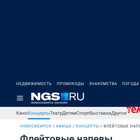
НЕДВИЖИМОСТЬ
ПРОМОКОДЫ
ЗНАКОМСТВА
ПОГОДА
Кино
Концерты
Театр
Детям
Спорт
Выставки
Другое
НОВОСИБИРСК
АФИША
КОНЦЕРТЫ
ФЛЕЙТОВЫЕ НАП
Флейтовые напевы