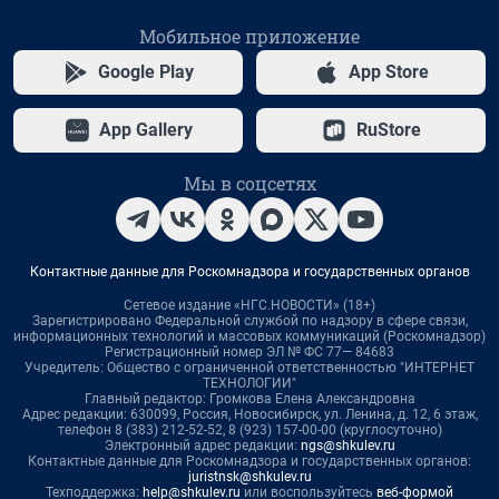
Мобильное приложение
Google Play
App Store
App Gallery
RuStore
Мы в соцсетях
Контактные данные для Роскомнадзора и государственных органов
Сетевое издание «НГС.НОВОСТИ» (18+)
Зарегистрировано Федеральной службой по надзору в сфере связи,
информационных технологий и массовых коммуникаций (Роскомнадзор)
Регистрационный номер ЭЛ № ФС 77— 84683
Учредитель: Общество с ограниченной ответственностью "ИНТЕРНЕТ
ТЕХНОЛОГИИ"
Главный редактор: Громкова Елена Александровна
Адрес редакции: 630099, Россия, Новосибирск, ул. Ленина, д. 12, 6 этаж,
телефон 8 (383) 212-52-52, 8 (923) 157-00-00 (круглосуточно)
Электронный адрес редакции:
ngs@shkulev.ru
Контактные данные для Роскомнадзора и государственных органов:
juristnsk@shkulev.ru
Техподдержка:
help@shkulev.ru
или воспользуйтесь
веб-формой