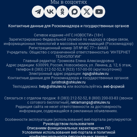
Мы в соцсетях
Контактные данные для Роскомнадзора и государственных органов
Сетевое издание «НГС.НОВОСТИ» (18+)
Зарегистрировано Федеральной службой по надзору в сфере связи,
информационных технологий и массовых коммуникаций (Роскомнадзор)
Регистрационный номер ЭЛ № ФС 77— 84683
Учредитель: Общество с ограниченной ответственностью "ИНТЕРНЕТ
ТЕХНОЛОГИИ"
Главный редактор: Громкова Елена Александровна
Адрес редакции: 630099, Россия, Новосибирск, ул. Ленина, д. 12, 6 этаж,
телефон 8 (383) 212-52-52, 8 (923) 157-00-00 (круглосуточно)
Электронный адрес редакции:
ngs@shkulev.ru
Контактные данные для Роскомнадзора и государственных органов:
juristnsk@shkulev.ru
Техподдержка:
help@shkulev.ru
или воспользуйтесь
веб-формой
Связаться с отделом продаж: 8 (383) 212-52-52, 8 (800) 200-03-83 (звонок
с сотового бесплатный),
reklamangs@shkulev.ru
Редакция сайта не несет ответственности за достоверность
информации, содержащейся в рекламных объявлениях.
Особенности эксплуатации (использования) веб-портала регулируются:
Руководством пользователя
Описанием функциональных характеристик ПО
Условиями использования веб-портала и политикой
конфиденциальности персональных данных