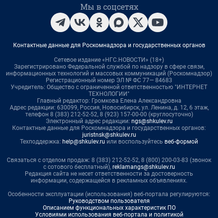
Мы в соцсетях
Контактные данные для Роскомнадзора и государственных органов
Сетевое издание «НГС.НОВОСТИ» (18+)
Зарегистрировано Федеральной службой по надзору в сфере связи,
информационных технологий и массовых коммуникаций (Роскомнадзор)
Регистрационный номер ЭЛ № ФС 77— 84683
Учредитель: Общество с ограниченной ответственностью "ИНТЕРНЕТ
ТЕХНОЛОГИИ"
Главный редактор: Громкова Елена Александровна
Адрес редакции: 630099, Россия, Новосибирск, ул. Ленина, д. 12, 6 этаж,
телефон 8 (383) 212-52-52, 8 (923) 157-00-00 (круглосуточно)
Электронный адрес редакции:
ngs@shkulev.ru
Контактные данные для Роскомнадзора и государственных органов:
juristnsk@shkulev.ru
Техподдержка:
help@shkulev.ru
или воспользуйтесь
веб-формой
Связаться с отделом продаж: 8 (383) 212-52-52, 8 (800) 200-03-83 (звонок
с сотового бесплатный),
reklamangs@shkulev.ru
Редакция сайта не несет ответственности за достоверность
информации, содержащейся в рекламных объявлениях.
Особенности эксплуатации (использования) веб-портала регулируются:
Руководством пользователя
Описанием функциональных характеристик ПО
Условиями использования веб-портала и политикой