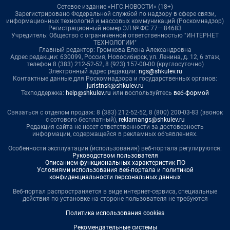
Сетевое издание «НГС.НОВОСТИ» (18+)
Зарегистрировано Федеральной службой по надзору в сфере связи,
информационных технологий и массовых коммуникаций (Роскомнадзор)
Регистрационный номер ЭЛ № ФС 77— 84683
Учредитель: Общество с ограниченной ответственностью "ИНТЕРНЕТ
ТЕХНОЛОГИИ"
Главный редактор: Громкова Елена Александровна
Адрес редакции: 630099, Россия, Новосибирск, ул. Ленина, д. 12, 6 этаж,
телефон 8 (383) 212-52-52, 8 (923) 157-00-00 (круглосуточно)
Электронный адрес редакции:
ngs@shkulev.ru
Контактные данные для Роскомнадзора и государственных органов:
juristnsk@shkulev.ru
Техподдержка:
help@shkulev.ru
или воспользуйтесь
веб-формой
Связаться с отделом продаж: 8 (383) 212-52-52, 8 (800) 200-03-83 (звонок
с сотового бесплатный),
reklamangs@shkulev.ru
Редакция сайта не несет ответственности за достоверность
информации, содержащейся в рекламных объявлениях.
Особенности эксплуатации (использования) веб-портала регулируются:
Руководством пользователя
Описанием функциональных характеристик ПО
Условиями использования веб-портала и политикой
конфиденциальности персональных данных
Веб-портал распространяется в виде интернет-сервиса, специальные
действия по установке на стороне пользователя не требуются
Политика использования cookies
Рекомендательные системы