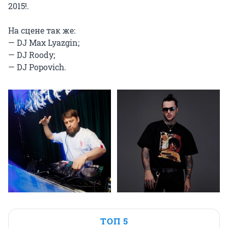
2015!.

На сцене так же:

— DJ Max Lyazgin;

— DJ Roody;

— DJ Popovich.
ТОП 5