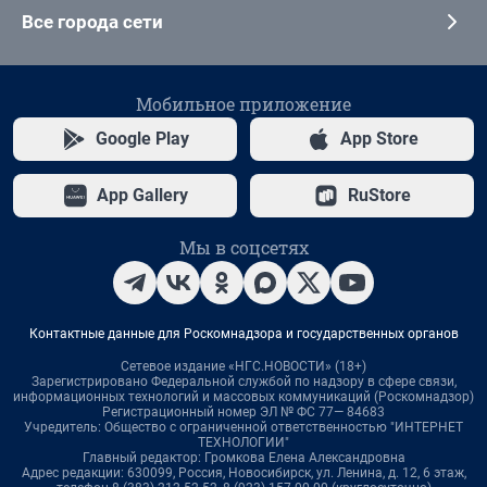
Все города сети
Мобильное приложение
Google Play
App Store
App Gallery
RuStore
Мы в соцсетях
Контактные данные для Роскомнадзора и государственных органов
Сетевое издание «НГС.НОВОСТИ» (18+)
Зарегистрировано Федеральной службой по надзору в сфере связи,
информационных технологий и массовых коммуникаций (Роскомнадзор)
Регистрационный номер ЭЛ № ФС 77— 84683
Учредитель: Общество с ограниченной ответственностью "ИНТЕРНЕТ
ТЕХНОЛОГИИ"
Главный редактор: Громкова Елена Александровна
Адрес редакции: 630099, Россия, Новосибирск, ул. Ленина, д. 12, 6 этаж,