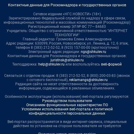
Контактные данные для Роскомнадзора и государственных органов
Сетевое издание «НГС.НОВОСТИ» (18+)
Зарегистрировано Федеральной службой по надзору в сфере связи,
информационных технологий и массовых коммуникаций (Роскомнадзор)
Регистрационный номер ЭЛ № ФС 77— 84683
Учредитель: Общество с ограниченной ответственностью "ИНТЕРНЕТ
ТЕХНОЛОГИИ"
Главный редактор: Громкова Елена Александровна
Адрес редакции: 630099, Россия, Новосибирск, ул. Ленина, д. 12, 6 этаж,
телефон 8 (383) 212-52-52, 8 (923) 157-00-00 (круглосуточно)
Электронный адрес редакции:
ngs@shkulev.ru
Контактные данные для Роскомнадзора и государственных органов:
juristnsk@shkulev.ru
Техподдержка:
help@shkulev.ru
или воспользуйтесь
веб-формой
Связаться с отделом продаж: 8 (383) 212-52-52, 8 (800) 200-03-83 (звонок
с сотового бесплатный),
reklamangs@shkulev.ru
Редакция сайта не несет ответственности за достоверность
информации, содержащейся в рекламных объявлениях.
Особенности эксплуатации (использования) веб-портала регулируются:
Руководством пользователя
Описанием функциональных характеристик ПО
Условиями использования веб-портала и политикой
конфиденциальности персональных данных
Веб-портал распространяется в виде интернет-сервиса, специальные
действия по установке на стороне пользователя не требуются