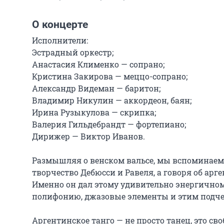
О концерте
Исполнители:

Эстрадный оркестр;

Анастасия Клименко — сопрано;

Кристина Закирова — меццо-сопрано;

Александр Видеман — баритон;

Владимир Никулин — аккордеон, баян;

Ирина Рузыкулова — скрипка;

Валерия Гильдебрандт — фортепиано;

Дирижер — Виктор Иванов.

Размышляя о венском вальсе, мы вспоминаем 
творчество Дебюсси и Равеля, а говоря об арге
Именно он дал этому удивительно энергичному
полифонию, джазовые элементы и этим подче
Аргентинское танго — не просто танец, это св