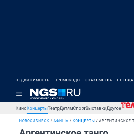
НЕДВИЖИМОСТЬ
ПРОМОКОДЫ
ЗНАКОМСТВА
ПОГОДА
Кино
Концерты
Театр
Детям
Спорт
Выставки
Другое
НОВОСИБИРСК
АФИША
КОНЦЕРТЫ
АРГЕНТИНСКОЕ 
Аргентинское танго