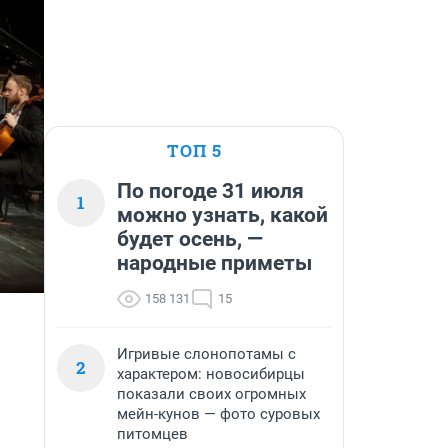
ТОП 5
По погоде 31 июля
1
можно узнать, какой
будет осень, —
народные приметы
158 131
15
Игривые слонопотамы с
2
характером: новосибирцы
показали своих огромных
мейн-кунов — фото суровых
питомцев