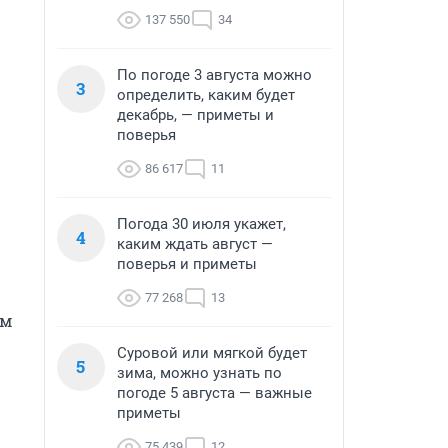
137 550
34
По погоде 3 августа можно
3
определить, каким будет
декабрь, — приметы и
поверья
86 617
11
Погода 30 июля укажет,
4
каким ждать август —
поверья и приметы
77 268
13
м 
Суровой или мягкой будет
5
зима, можно узнать по
погоде 5 августа — важные
приметы
75 439
12