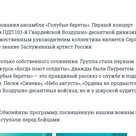
азования ансамбля «Голубые береты». Первый концерт 
-ом ПДП 103-й Гвардейской Воздушно-десантной дивизии.
ожественным руководителем коллектива является Серг
 звание Заслуженный артист России.

олько собственного сочинения. Группа стала первым 
курса «Когда поют солдаты», дважды была Лауреатом 
убые береты» — это правдивый рассказ о службе и подв
. Песни «Синева», «Небо августа», «Ордена не продаются»
 Воздушно-десантных войсках, но и у широкой аудито
 Юбилейную программу, посвящённую нашим воинам н
ыступали перед бойцами.