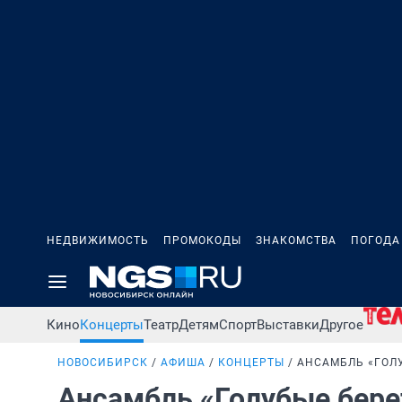
НЕДВИЖИМОСТЬ
ПРОМОКОДЫ
ЗНАКОМСТВА
ПОГОДА
Кино
Концерты
Театр
Детям
Спорт
Выставки
Другое
НОВОСИБИРСК
АФИША
КОНЦЕРТЫ
АНСАМБЛЬ «ГОЛ
Ансамбль «Голубые бер