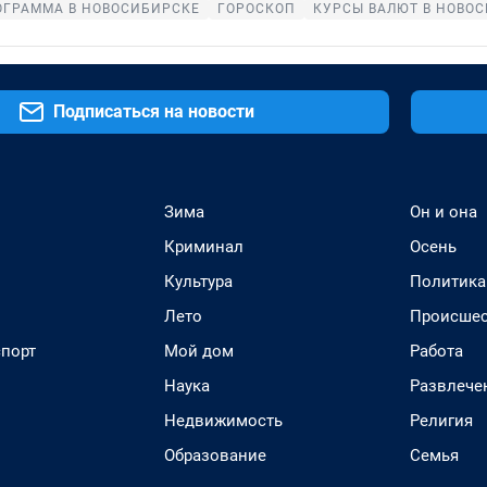
ОГРАММА В НОВОСИБИРСКЕ
ГОРОСКОП
КУРСЫ ВАЛЮТ В НОВО
Подписаться на новости
Зима
Он и она
Криминал
Осень
Культура
Политика
Лето
Происшес
спорт
Мой дом
Работа
Наука
Развлече
Недвижимость
Религия
Образование
Семья