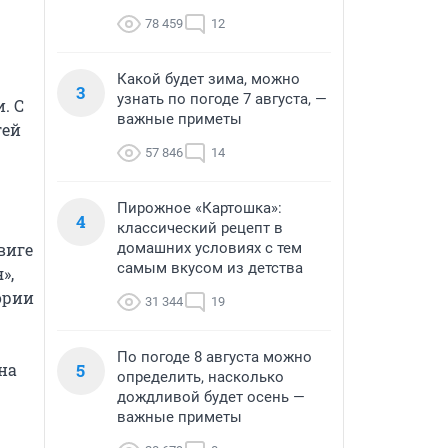
78 459
12
Какой будет зима, можно
3
узнать по погоде 7 августа, —
 С 
важные приметы
ей 
57 846
14
Пирожное «Картошка»:
4
классический рецепт в
иге 
домашних условиях с тем
самым вкусом из детства
, 
рии 
31 344
19
По погоде 8 августа можно
а 
5
определить, насколько
дождливой будет осень —
важные приметы