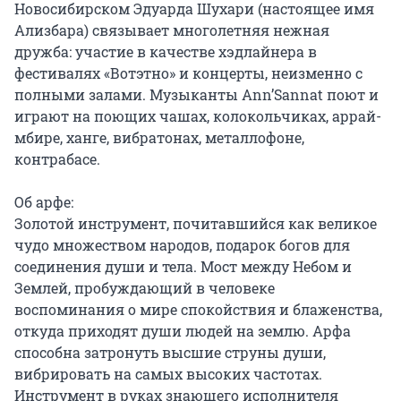
Новосибирском Эдуарда Шухари (настоящее имя 
Ализбара) связывает многолетняя нежная 
дружба: участие в качестве хэдлайнера в 
фестивалях «Вотэтно» и концерты, неизменно с 
полными залами. Музыканты Ann’Sannat поют и 
играют на поющих чашах, колокольчиках, аррай-
мбире, ханге, вибратонах, металлофоне, 
контрабасе.

Об арфе:

Золотой инструмент, почитавшийся как великое 
чудо множеством народов, подарок богов для 
соединения души и тела. Мост между Небом и 
Землей, пробуждающий в человеке 
воспоминания о мире спокойствия и блаженства, 
откуда приходят души людей на землю. Арфа 
способна затронуть высшие струны души, 
вибрировать на самых высоких частотах. 
Инструмент в руках знающего исполнителя 