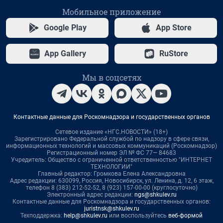
Мобильное приложение
Google Play
App Store
App Gallery
RuStore
Мы в соцсетях
Контактные данные для Роскомнадзора и государственных органов
Сетевое издание «НГС.НОВОСТИ» (18+)
Зарегистрировано Федеральной службой по надзору в сфере связи,
информационных технологий и массовых коммуникаций (Роскомнадзор)
Регистрационный номер ЭЛ № ФС 77— 84683
Учредитель: Общество с ограниченной ответственностью "ИНТЕРНЕТ
ТЕХНОЛОГИИ"
Главный редактор: Громкова Елена Александровна
Адрес редакции: 630099, Россия, Новосибирск, ул. Ленина, д. 12, 6 этаж,
телефон 8 (383) 212-52-52, 8 (923) 157-00-00 (круглосуточно)
Электронный адрес редакции:
ngs@shkulev.ru
Контактные данные для Роскомнадзора и государственных органов:
juristnsk@shkulev.ru
Техподдержка:
help@shkulev.ru
или воспользуйтесь
веб-формой