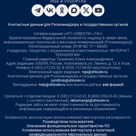
Мы в соцсетях
Контактные данные для Роскомнадзора и государственных органов
Сетевое издание «НГС.НОВОСТИ» (18+)
Зарегистрировано Федеральной службой по надзору в сфере связи,
информационных технологий и массовых коммуникаций (Роскомнадзор)
Регистрационный номер ЭЛ № ФС 77— 84683
Учредитель: Общество с ограниченной ответственностью "ИНТЕРНЕТ
ТЕХНОЛОГИИ"
Главный редактор: Громкова Елена Александровна
Адрес редакции: 630099, Россия, Новосибирск, ул. Ленина, д. 12, 6 этаж,
телефон 8 (383) 212-52-52, 8 (923) 157-00-00 (круглосуточно)
Электронный адрес редакции:
ngs@shkulev.ru
Контактные данные для Роскомнадзора и государственных органов:
juristnsk@shkulev.ru
Техподдержка:
help@shkulev.ru
или воспользуйтесь
веб-формой
Связаться с отделом продаж: 8 (383) 212-52-52, 8 (800) 200-03-83 (звонок
с сотового бесплатный),
reklamangs@shkulev.ru
Редакция сайта не несет ответственности за достоверность
информации, содержащейся в рекламных объявлениях.
Особенности эксплуатации (использования) веб-портала регулируются:
Руководством пользователя
Описанием функциональных характеристик ПО
Условиями использования веб-портала и политикой
конфиденциальности персональных данных