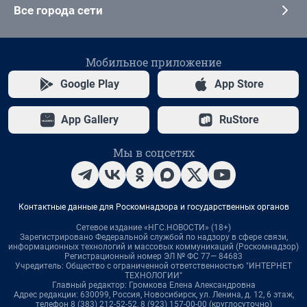
Все города сети
Мобильное приложение
Google Play
App Store
App Gallery
RuStore
Мы в соцсетях
Контактные данные для Роскомнадзора и государственных органов
Сетевое издание «НГС.НОВОСТИ» (18+)
Зарегистрировано Федеральной службой по надзору в сфере связи,
информационных технологий и массовых коммуникаций (Роскомнадзор)
Регистрационный номер ЭЛ № ФС 77— 84683
Учредитель: Общество с ограниченной ответственностью "ИНТЕРНЕТ
ТЕХНОЛОГИИ"
Главный редактор: Громкова Елена Александровна
Адрес редакции: 630099, Россия, Новосибирск, ул. Ленина, д. 12, 6 этаж,
телефон 8 (383) 212-52-52, 8 (923) 157-00-00 (круглосуточно)