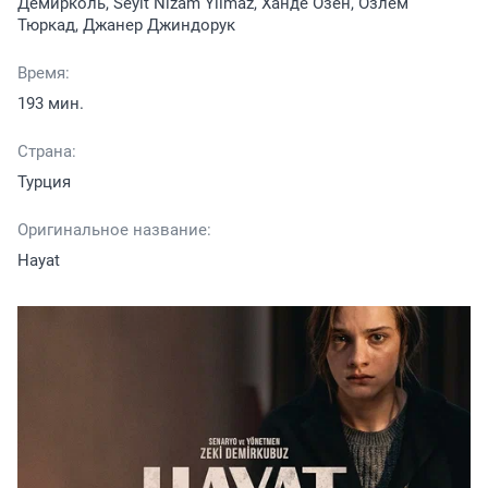
Демирколь, Seyit Nizam Yilmaz, Ханде Озен, Озлем
Тюркад, Джанер Джиндорук
Время:
193 мин.
Страна:
Турция
Оригинальное название:
Hayat