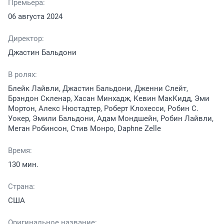
Премьера:
06 августа 2024
Директор:
Джастин Бальдони
В ролях:
Блейк Лайвли, Джастин Бальдони, Дженни Слейт,
Брэндон Скленар, Хасан Минхадж, Кевин МакКидд, Эми
Мортон, Алекс Нюстадтер, Роберт Клохесси, Робин С.
Уокер, Эмили Бальдони, Адам Мондшейн, Робин Лайвли,
Меган Робинсон, Стив Монро, Daphne Zelle
Время:
130 мин.
Страна:
США
Оригинальное название: