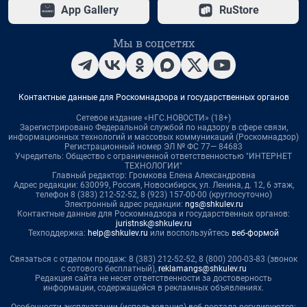
App Gallery
RuStore
Мы в соцсетях
Контактные данные для Роскомнадзора и государственных органов
Сетевое издание «НГС.НОВОСТИ» (18+)
Зарегистрировано Федеральной службой по надзору в сфере связи,
информационных технологий и массовых коммуникаций (Роскомнадзор)
Регистрационный номер ЭЛ № ФС 77— 84683
Учредитель: Общество с ограниченной ответственностью "ИНТЕРНЕТ
ТЕХНОЛОГИИ"
Главный редактор: Громкова Елена Александровна
Адрес редакции: 630099, Россия, Новосибирск, ул. Ленина, д. 12, 6 этаж,
телефон 8 (383) 212-52-52, 8 (923) 157-00-00 (круглосуточно)
Электронный адрес редакции:
ngs@shkulev.ru
Контактные данные для Роскомнадзора и государственных органов:
juristnsk@shkulev.ru
Техподдержка:
help@shkulev.ru
или воспользуйтесь
веб-формой
Связаться с отделом продаж: 8 (383) 212-52-52, 8 (800) 200-03-83 (звонок
с сотового бесплатный),
reklamangs@shkulev.ru
Редакция сайта не несет ответственности за достоверность
информации, содержащейся в рекламных объявлениях.