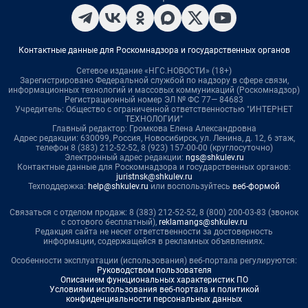
Контактные данные для Роскомнадзора и государственных органов
Сетевое издание «НГС.НОВОСТИ» (18+)
Зарегистрировано Федеральной службой по надзору в сфере связи,
информационных технологий и массовых коммуникаций (Роскомнадзор)
Регистрационный номер ЭЛ № ФС 77— 84683
Учредитель: Общество с ограниченной ответственностью "ИНТЕРНЕТ
ТЕХНОЛОГИИ"
Главный редактор: Громкова Елена Александровна
Адрес редакции: 630099, Россия, Новосибирск, ул. Ленина, д. 12, 6 этаж,
телефон 8 (383) 212-52-52, 8 (923) 157-00-00 (круглосуточно)
Электронный адрес редакции:
ngs@shkulev.ru
Контактные данные для Роскомнадзора и государственных органов:
juristnsk@shkulev.ru
Техподдержка:
help@shkulev.ru
или воспользуйтесь
веб-формой
Связаться с отделом продаж: 8 (383) 212-52-52, 8 (800) 200-03-83 (звонок
с сотового бесплатный),
reklamangs@shkulev.ru
Редакция сайта не несет ответственности за достоверность
информации, содержащейся в рекламных объявлениях.
Особенности эксплуатации (использования) веб-портала регулируются:
Руководством пользователя
Описанием функциональных характеристик ПО
Условиями использования веб-портала и политикой
конфиденциальности персональных данных