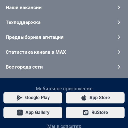
Наши вакансии
Техподдержка
Предвыборная агитация
Статистика канала в MAX
Все города сети
Мобильное приложение
Google Play
App Store
App Gallery
RuStore
Мы в соцсетях