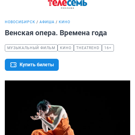
НОВОСИБИРСК
АФИША
КИНО
Венская опера. Времена года
МУЗЫКАЛЬНЫЙ ФИЛЬМ
КИНО
THEATREHD
16+
Купить билеты