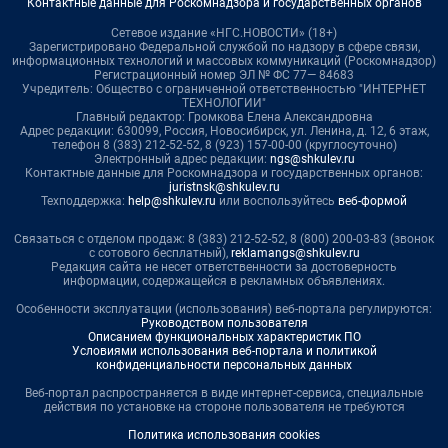
Контактные данные для Роскомнадзора и государственных органов
Сетевое издание «НГС.НОВОСТИ» (18+)
Зарегистрировано Федеральной службой по надзору в сфере связи,
информационных технологий и массовых коммуникаций (Роскомнадзор)
Регистрационный номер ЭЛ № ФС 77— 84683
Учредитель: Общество с ограниченной ответственностью "ИНТЕРНЕТ
ТЕХНОЛОГИИ"
Главный редактор: Громкова Елена Александровна
Адрес редакции: 630099, Россия, Новосибирск, ул. Ленина, д. 12, 6 этаж,
телефон 8 (383) 212-52-52, 8 (923) 157-00-00 (круглосуточно)
Электронный адрес редакции:
ngs@shkulev.ru
Контактные данные для Роскомнадзора и государственных органов:
juristnsk@shkulev.ru
Техподдержка:
help@shkulev.ru
или воспользуйтесь
веб-формой
Связаться с отделом продаж: 8 (383) 212-52-52, 8 (800) 200-03-83 (звонок
с сотового бесплатный),
reklamangs@shkulev.ru
Редакция сайта не несет ответственности за достоверность
информации, содержащейся в рекламных объявлениях.
Особенности эксплуатации (использования) веб-портала регулируются:
Руководством пользователя
Описанием функциональных характеристик ПО
Условиями использования веб-портала и политикой
конфиденциальности персональных данных
Веб-портал распространяется в виде интернет-сервиса, специальные
действия по установке на стороне пользователя не требуются
Политика использования cookies