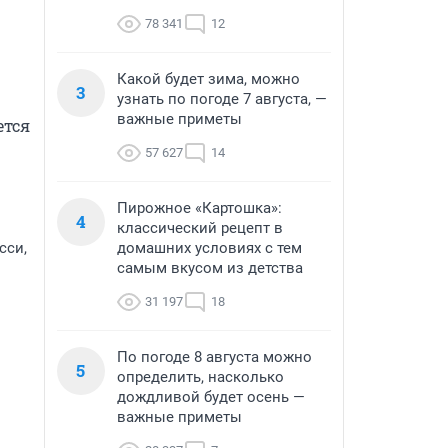
78 341
12
Какой будет зима, можно
3
узнать по погоде 7 августа, —
важные приметы
тся 
57 627
14
Пирожное «Картошка»:
4
классический рецепт в
сси,
домашних условиях с тем
самым вкусом из детства
31 197
18
По погоде 8 августа можно
5
определить, насколько
дождливой будет осень —
важные приметы