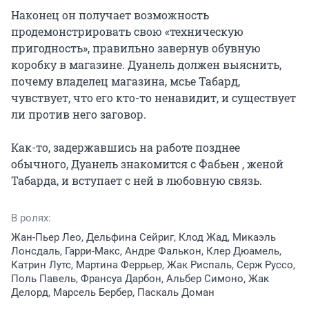
Наконец он получает возможность 
продемонстрировать свою «техническую 
пригодность», правильно завернув обувную 
коробку в магазине. Дуанель должен выяснить, 
почему владелец магазина, мсье Табард, 
чувствует, что его кто-то ненавидит, и существует 
ли против него заговор.

Как-то, задержавшись на работе позднее 
обычного, Дуанель знакомится с Фабьен , женой 
Табарда, и вступает с ней в любовную связь.
В ролях:
Жан-Пьер Лео, Дельфина Сейриг, Клод Жад, Микаэль
Лонсдаль, Гарри-Макс, Андре Фалькон, Клер Дюамель,
Катрин Лутс, Мартина Феррьер, Жак Риспаль, Серж Руссо,
Поль Павель, Франсуа Дарбон, Альбер Симоно, Жак
Делорд, Марсель Бербер, Паскаль Доман