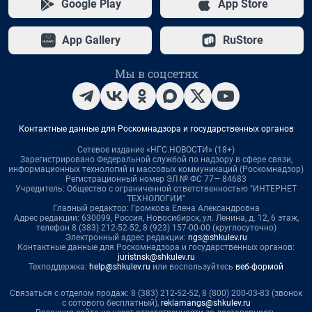
Google Play
App Store
App Gallery
RuStore
Мы в соцсетях
Контактные данные для Роскомнадзора и государственных органов
Сетевое издание «НГС.НОВОСТИ» (18+)
Зарегистрировано Федеральной службой по надзору в сфере связи,
информационных технологий и массовых коммуникаций (Роскомнадзор)
Регистрационный номер ЭЛ № ФС 77— 84683
Учредитель: Общество с ограниченной ответственностью "ИНТЕРНЕТ
ТЕХНОЛОГИИ"
Главный редактор: Громкова Елена Александровна
Адрес редакции: 630099, Россия, Новосибирск, ул. Ленина, д. 12, 6 этаж,
телефон 8 (383) 212-52-52, 8 (923) 157-00-00 (круглосуточно)
Электронный адрес редакции:
ngs@shkulev.ru
Контактные данные для Роскомнадзора и государственных органов:
juristnsk@shkulev.ru
Техподдержка:
help@shkulev.ru
или воспользуйтесь
веб-формой
Связаться с отделом продаж: 8 (383) 212-52-52, 8 (800) 200-03-83 (звонок
с сотового бесплатный),
reklamangs@shkulev.ru