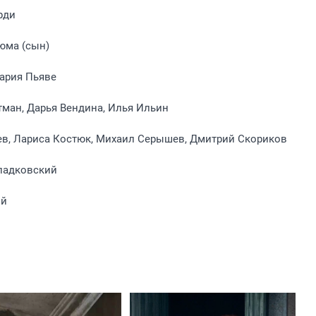
рди
юма (сын)
ария Пьяве
ман, Дарья Вендина, Илья Ильин
ев, Лариса Костюк, Михаил Серышев, Дмитрий Скориков
ладковский
ый