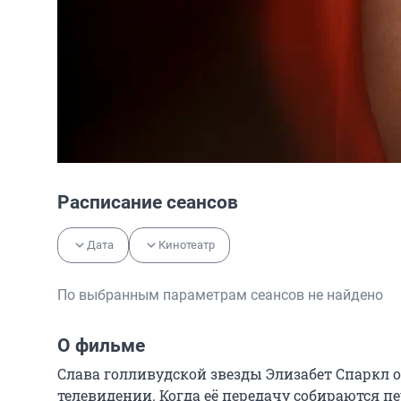
Расписание сеансов
Дата
Кинотеатр
По выбранным параметрам сеансов не найдено
О фильме
Слава голливудской звезды Элизабет Спаркл ос
телевидении. Когда её передачу собираются пе