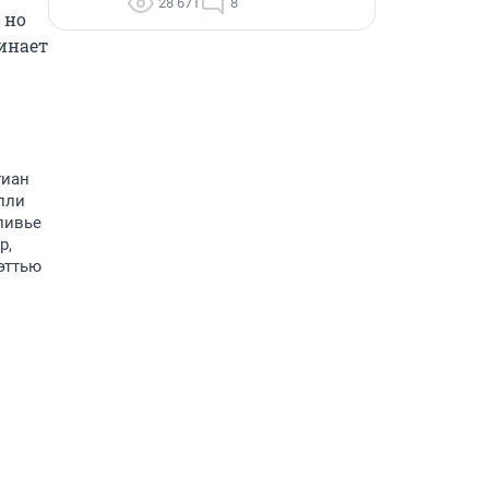
28 671
8
но 
нает 
тиан
илли
ливье
р,
эттью