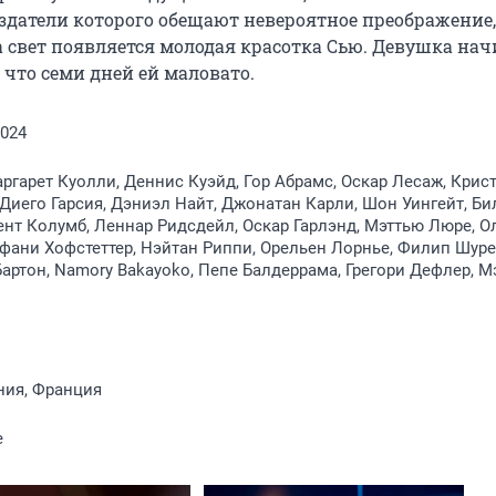
датели которого обещают невероятное преображение, 
 свет появляется молодая красотка Сью. Девушка начи
 что семи дней ей маловато.
2024
ргарет Куолли, Деннис Куэйд, Гор Абрамс, Оскар Лесаж, Крис
 Диего Гарсия, Дэниэл Найт, Джонатан Карли, Шон Уингейт, Б
ент Колумб, Леннар Ридсдейл, Оскар Гарлэнд, Мэттью Люре, О
фани Хофстеттер, Нэйтан Риппи, Орельен Лорнье, Филип Шуре
артон, Namory Bakayoko, Пепе Балдеррама, Грегори Дефлер, М
ния, Франция
e