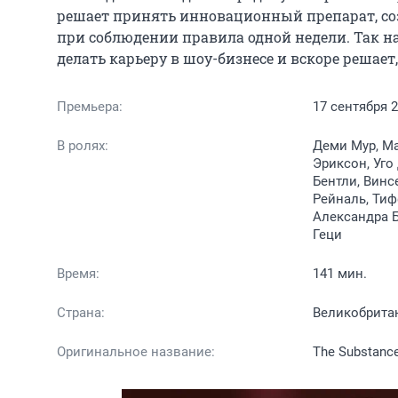
решает принять инновационный препарат, соз
при соблюдении правила одной недели. Так на
делать карьеру в шоу-бизнесе и вскоре решает,
Премьера:
17 сентября 
В ролях:
Деми Мур, Ма
Эриксон, Уго
Бентли, Винс
Рейналь, Тиф
Александра Б
Геци
Время:
141 мин.
Страна:
Великобрита
Оригинальное название:
The Substanc