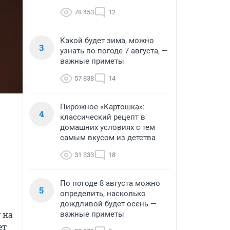
78 453
12
Какой будет зима, можно
3
узнать по погоде 7 августа, —
важные приметы
57 838
14
Пирожное «Картошка»:
4
классический рецепт в
домашних условиях с тем
самым вкусом из детства
31 333
18
По погоде 8 августа можно
5
определить, насколько
дождливой будет осень —
на 
важные приметы
т 