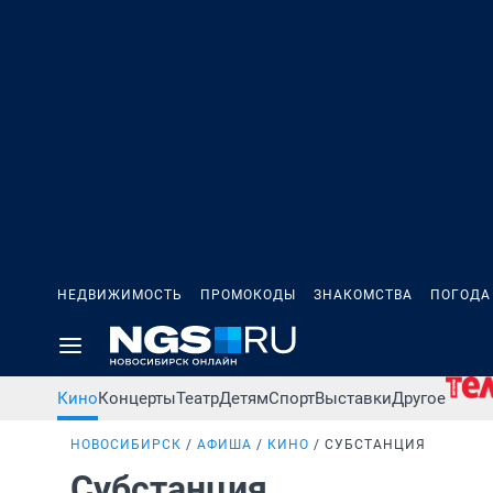
НЕДВИЖИМОСТЬ
ПРОМОКОДЫ
ЗНАКОМСТВА
ПОГОДА
Кино
Концерты
Театр
Детям
Спорт
Выставки
Другое
НОВОСИБИРСК
АФИША
КИНО
СУБСТАНЦИЯ
Субстанция