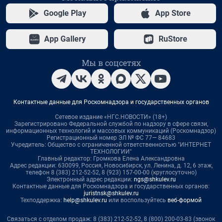
Google Play
App Store
App Gallery
RuStore
Мы в соцсетях
Контактные данные для Роскомнадзора и государственных органов
Сетевое издание «НГС.НОВОСТИ» (18+)
Зарегистрировано Федеральной службой по надзору в сфере связи,
информационных технологий и массовых коммуникаций (Роскомнадзор)
Регистрационный номер ЭЛ № ФС 77— 84683
Учредитель: Общество с ограниченной ответственностью "ИНТЕРНЕТ
ТЕХНОЛОГИИ"
Главный редактор: Громкова Елена Александровна
Адрес редакции: 630099, Россия, Новосибирск, ул. Ленина, д. 12, 6 этаж,
телефон 8 (383) 212-52-52, 8 (923) 157-00-00 (круглосуточно)
Электронный адрес редакции:
ngs@shkulev.ru
Контактные данные для Роскомнадзора и государственных органов:
juristnsk@shkulev.ru
Техподдержка:
help@shkulev.ru
или воспользуйтесь
веб-формой
Связаться с отделом продаж: 8 (383) 212-52-52, 8 (800) 200-03-83 (звонок