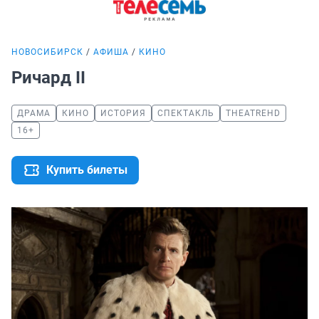
НОВОСИБИРСК
АФИША
КИНО
Ричард II
ДРАМА
КИНО
ИСТОРИЯ
СПЕКТАКЛЬ
THEATREHD
16+
Купить билеты