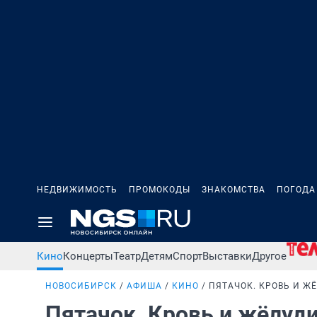
НЕДВИЖИМОСТЬ
ПРОМОКОДЫ
ЗНАКОМСТВА
ПОГОДА
Кино
Концерты
Театр
Детям
Спорт
Выставки
Другое
НОВОСИБИРСК
АФИША
КИНО
ПЯТАЧОК. КРОВЬ И Ж
Пятачок. Кровь и жёлуд