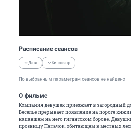
Расписание сеансов
Дата
Кинотеатр
По выбранным параметрам сеансов не найдено
О фильме
Компания девушек приезжает в загородный до
Веселье прерывает появление на пороге хижин
напавшем на него гигантском борове. Девушки
прозвищу Пятачок, обитающем в местных леса