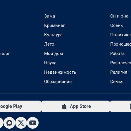
Зима
Он и она
Криминал
Осень
Культура
Политика
Лето
Происшес
спорт
Мой дом
Работа
Наука
Развлече
Недвижимость
Религия
Образование
Семья
oogle Play
App Store