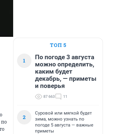
ТОП 5
По погоде 3 августа
1
можно определить,
каким будет
декабрь, — приметы
и поверья
87 663
11
Суровой или мягкой будет
 
2
зима, можно узнать по
по 
погоде 5 августа — важные
о 
приметы