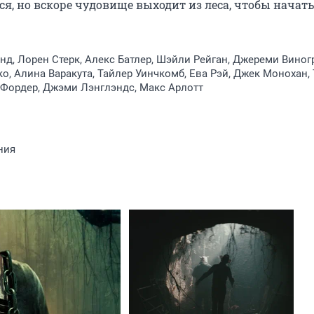
я, но вскоре чудовище выходит из леса, чтобы начать 
д, Лорен Стерк, Алекс Батлер, Шэйли Рейган, Джереми Виног
о, Алина Варакута, Тайлер Уинчкомб, Ева Рэй, Джек Монохан,
 Фордер, Джэми Лэнглэндс, Макс Арлотт
ния