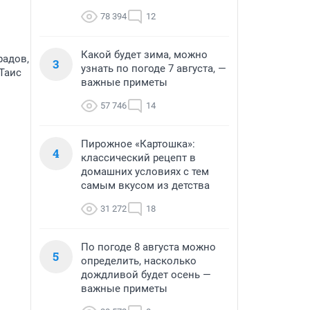
78 394
12
Какой будет зима, можно
радов,
3
узнать по погоде 7 августа, —
 Таис
важные приметы
57 746
14
Пирожное «Картошка»:
4
классический рецепт в
домашних условиях с тем
самым вкусом из детства
31 272
18
По погоде 8 августа можно
5
определить, насколько
дождливой будет осень —
важные приметы