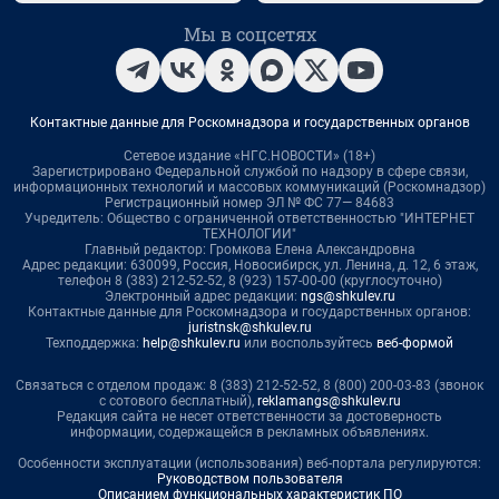
Мы в соцсетях
Контактные данные для Роскомнадзора и государственных органов
Сетевое издание «НГС.НОВОСТИ» (18+)
Зарегистрировано Федеральной службой по надзору в сфере связи,
информационных технологий и массовых коммуникаций (Роскомнадзор)
Регистрационный номер ЭЛ № ФС 77— 84683
Учредитель: Общество с ограниченной ответственностью "ИНТЕРНЕТ
ТЕХНОЛОГИИ"
Главный редактор: Громкова Елена Александровна
Адрес редакции: 630099, Россия, Новосибирск, ул. Ленина, д. 12, 6 этаж,
телефон 8 (383) 212-52-52, 8 (923) 157-00-00 (круглосуточно)
Электронный адрес редакции:
ngs@shkulev.ru
Контактные данные для Роскомнадзора и государственных органов:
juristnsk@shkulev.ru
Техподдержка:
help@shkulev.ru
или воспользуйтесь
веб-формой
Связаться с отделом продаж: 8 (383) 212-52-52, 8 (800) 200-03-83 (звонок
с сотового бесплатный),
reklamangs@shkulev.ru
Редакция сайта не несет ответственности за достоверность
информации, содержащейся в рекламных объявлениях.
Особенности эксплуатации (использования) веб-портала регулируются:
Руководством пользователя
Описанием функциональных характеристик ПО