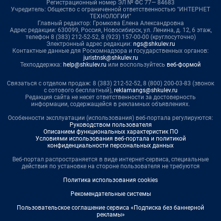
Регистрационный номер ЭЛ № ФС 77— 84683
Учредитель: Общество с ограниченной ответственностью "ИНТЕРНЕТ
ТЕХНОЛОГИИ"
Главный редактор: Громкова Елена Александровна
Адрес редакции: 630099, Россия, Новосибирск, ул. Ленина, д. 12, 6 этаж,
телефон 8 (383) 212-52-52, 8 (923) 157-00-00 (круглосуточно)
Электронный адрес редакции:
ngs@shkulev.ru
Контактные данные для Роскомнадзора и государственных органов:
juristnsk@shkulev.ru
Техподдержка:
help@shkulev.ru
или воспользуйтесь
веб-формой
Связаться с отделом продаж: 8 (383) 212-52-52, 8 (800) 200-03-83 (звонок
с сотового бесплатный),
reklamangs@shkulev.ru
Редакция сайта не несет ответственности за достоверность
информации, содержащейся в рекламных объявлениях.
Особенности эксплуатации (использования) веб-портала регулируются:
Руководством пользователя
Описанием функциональных характеристик ПО
Условиями использования веб-портала и политикой
конфиденциальности персональных данных
Веб-портал распространяется в виде интернет-сервиса, специальные
действия по установке на стороне пользователя не требуются
Политика использования cookies
Рекомендательные системы
Пользовательское соглашение сервиса «Подписка без баннерной
рекламы»