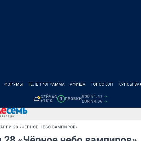
ФОРУМЫ
ТЕЛЕПРОГРАММА
АФИША
ГОРОСКОП
КУРСЫ ВА
USD 81,41
СЕЙЧАС
0
ПРОБКИ
+18°C
EUR 94,06
АРРИ 28 «ЧЁРНОЕ НЕБО ВАМПИРОВ»
 28 «Чёрное небо вампиров»