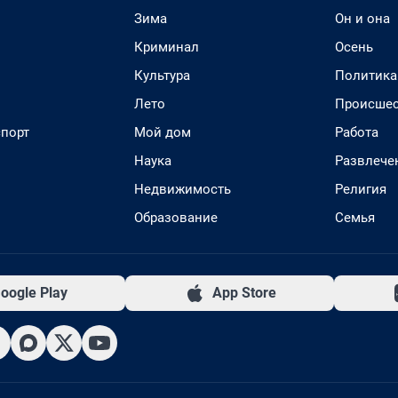
Зима
Он и она
Криминал
Осень
Культура
Политика
Лето
Происшес
спорт
Мой дом
Работа
Наука
Развлече
Недвижимость
Религия
Образование
Семья
oogle Play
App Store