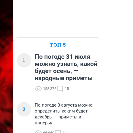
ТОП 5
По погоде 31 июля
1
можно узнать, какой
будет осень, —
народные приметы
158 376
15
По погоде 3 августа можно
2
определить, каким будет
декабрь, — приметы и
поверья
86 860
11