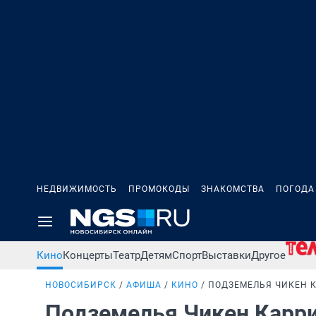
НЕДВИЖИМОСТЬ
ПРОМОКОДЫ
ЗНАКОМСТВА
ПОГОДА
Кино
Концерты
Театр
Детям
Спорт
Выставки
Другое
НОВОСИБИРСК
АФИША
КИНО
ПОДЗЕМЕЛЬЯ ЧИКЕН К
Подземелья Чикен Карри