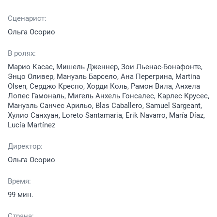
Сценарист:
Ольга Осорио
В ролях:
Марио Касас, Мишель Дженнер, Зои Льенас-Бонафонте,
Энцо Оливер, Мануэль Барсело, Ана Перегрина, Martina
Olsen, Серджо Креспо, Хорди Коль, Рамон Вила, Анхела
Лопес Гамональ, Мигель Анхель Гонсалес, Карлес Крусес,
Мануэль Санчес Арильо, Blas Caballero, Samuel Sargeant,
Хулио Санхуан, Loreto Santamaria, Erik Navarro, María Díaz,
Lucía Martínez
Директор:
Ольга Осорио
Время:
99 мин.
Страна: