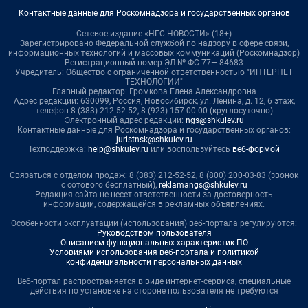
Контактные данные для Роскомнадзора и государственных органов
Сетевое издание «НГС.НОВОСТИ» (18+)
Зарегистрировано Федеральной службой по надзору в сфере связи,
информационных технологий и массовых коммуникаций (Роскомнадзор)
Регистрационный номер ЭЛ № ФС 77— 84683
Учредитель: Общество с ограниченной ответственностью "ИНТЕРНЕТ
ТЕХНОЛОГИИ"
Главный редактор: Громкова Елена Александровна
Адрес редакции: 630099, Россия, Новосибирск, ул. Ленина, д. 12, 6 этаж,
телефон 8 (383) 212-52-52, 8 (923) 157-00-00 (круглосуточно)
Электронный адрес редакции:
ngs@shkulev.ru
Контактные данные для Роскомнадзора и государственных органов:
juristnsk@shkulev.ru
Техподдержка:
help@shkulev.ru
или воспользуйтесь
веб-формой
Связаться с отделом продаж: 8 (383) 212-52-52, 8 (800) 200-03-83 (звонок
с сотового бесплатный),
reklamangs@shkulev.ru
Редакция сайта не несет ответственности за достоверность
информации, содержащейся в рекламных объявлениях.
Особенности эксплуатации (использования) веб-портала регулируются:
Руководством пользователя
Описанием функциональных характеристик ПО
Условиями использования веб-портала и политикой
конфиденциальности персональных данных
Веб-портал распространяется в виде интернет-сервиса, специальные
действия по установке на стороне пользователя не требуются