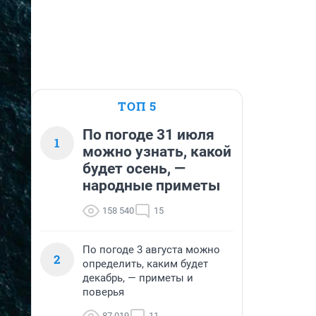
ТОП 5
По погоде 31 июля
1
можно узнать, какой
будет осень, —
народные приметы
158 540
15
По погоде 3 августа можно
2
определить, каким будет
декабрь, — приметы и
поверья
87 019
11