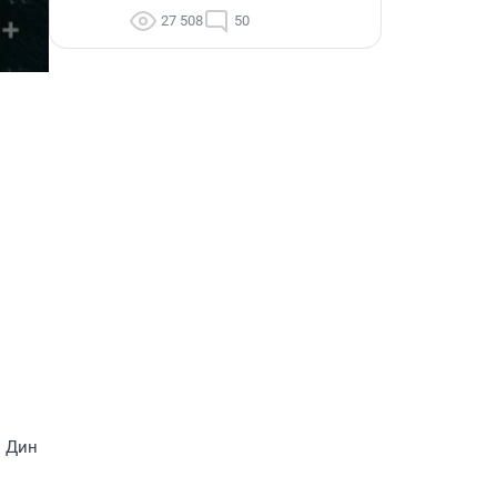
27 508
50
м Дин