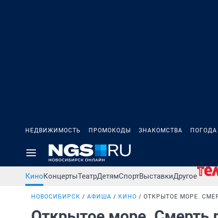
НЕДВИЖИМОСТЬ
ПРОМОКОДЫ
ЗНАКОМСТВА
ПОГОДА
Кино
Концерты
Театр
Детям
Спорт
Выставки
Другое
НОВОСИБИРСК
АФИША
КИНО
ОТКРЫТОЕ МОРЕ. СМЕ
Открытое море. Смерть