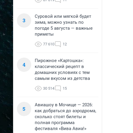
Суровой или мягкой будет
3
зима, можно узнать по
погоде 5 августа — важные
приметы
77 610
12
Пирожное «Картошка»:
4
классический рецепт в
домашних условиях с тем
самым вкусом из детства
30 514
15
Авиашоу в Мочище — 2026:
5
как добраться до аэродрома,
сколько стоят билеты и
полная программа
фестиваля «Вива Авиа!»