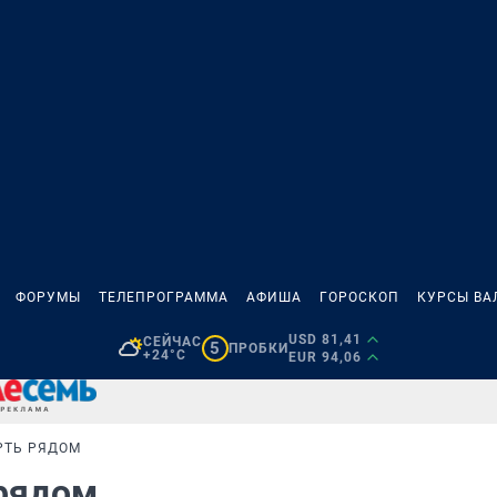
ФОРУМЫ
ТЕЛЕПРОГРАММА
АФИША
ГОРОСКОП
КУРСЫ ВА
USD 81,41
СЕЙЧАС
5
ПРОБКИ
+24°C
EUR 94,06
РТЬ РЯДОМ
 рядом