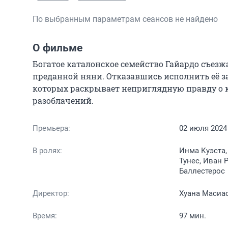
По выбранным параметрам сеансов не найдено
О фильме
Богатое каталонское семейство Гайардо съезж
преданной няни. Отказавшись исполнить её за
которых раскрывает неприглядную правду о к
разоблачений.
Премьера:
02 июля 2024
В ролях:
Инма Куэста,
Тунес, Иван 
Баллестерос
Директор:
Хуана Масиа
Время:
97 мин.