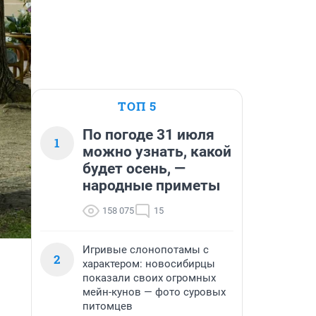
ТОП 5
По погоде 31 июля
1
можно узнать, какой
будет осень, —
народные приметы
158 075
15
Игривые слонопотамы с
2
характером: новосибирцы
показали своих огромных
мейн-кунов — фото суровых
питомцев