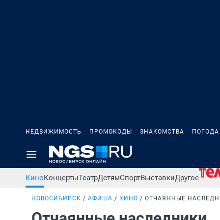
НЕДВИЖИМОСТЬ
ПРОМОКОДЫ
ЗНАКОМСТВА
ПОГОДА
Кино
Концерты
Театр
Детям
Спорт
Выставки
Другое
НОВОСИБИРСК
АФИША
КИНО
ОТЧАЯННЫЕ НАСЛЕД
Отчаянные наследники