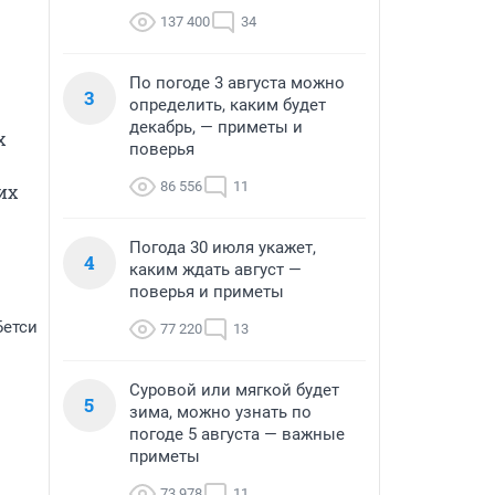
137 400
34
По погоде 3 августа можно
3
определить, каким будет
декабрь, — приметы и
 
поверья
86 556
11
х 
Погода 30 июля укажет,
4
каким ждать август —
поверья и приметы
Бетси
77 220
13
Суровой или мягкой будет
5
зима, можно узнать по
погоде 5 августа — важные
приметы
73 978
11