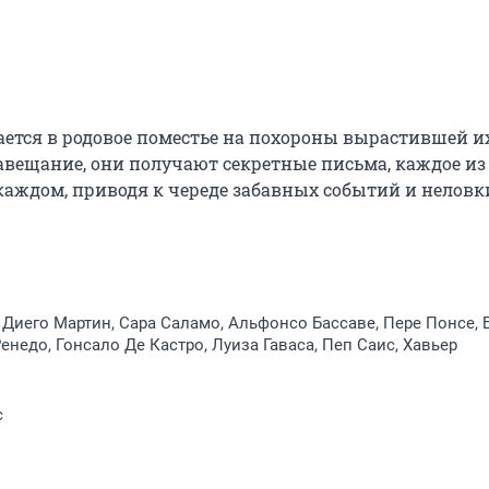
ается в родовое поместье на похороны вырастившей их
вещание, они получают секретные письма, каждое из 
аждом, приводя к череде забавных событий и неловки
 Диего Мартин, Сара Саламо, Альфонсо Бассаве, Пере Понсе, 
Ренедо, Гонсало Де Кастро, Луиза Гаваса, Пеп Саис, Хавьер
с