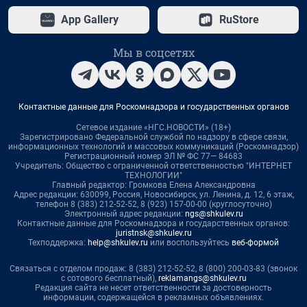
App Gallery
RuStore
Мы в соцсетях
Контактные данные для Роскомнадзора и государственных органов
Сетевое издание «НГС.НОВОСТИ» (18+)
Зарегистрировано Федеральной службой по надзору в сфере связи,
информационных технологий и массовых коммуникаций (Роскомнадзор)
Регистрационный номер ЭЛ № ФС 77— 84683
Учредитель: Общество с ограниченной ответственностью "ИНТЕРНЕТ
ТЕХНОЛОГИИ"
Главный редактор: Громкова Елена Александровна
Адрес редакции: 630099, Россия, Новосибирск, ул. Ленина, д. 12, 6 этаж,
телефон 8 (383) 212-52-52, 8 (923) 157-00-00 (круглосуточно)
Электронный адрес редакции:
ngs@shkulev.ru
Контактные данные для Роскомнадзора и государственных органов:
juristnsk@shkulev.ru
Техподдержка:
help@shkulev.ru
или воспользуйтесь
веб-формой
Связаться с отделом продаж: 8 (383) 212-52-52, 8 (800) 200-03-83 (звонок
с сотового бесплатный),
reklamangs@shkulev.ru
Редакция сайта не несет ответственности за достоверность
информации, содержащейся в рекламных объявлениях.