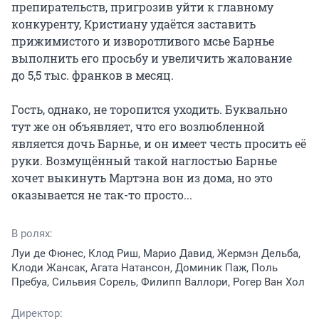
препирательств, пригрозив уйти к главному 
конкуренту, Кристиану удаётся заставить 
прижимистого и изворотливого мсье Барнье 
выполнить его просьбу и увеличить жалование 
до 5,5 тыс. франков в месяц.

Гость, однако, не торопится уходить. Буквально 
тут же он объявляет, что его возлюбленной 
является дочь Барнье, и он имеет честь просить её 
руки. Возмущённый такой наглостью Барнье 
хочет выкинуть Мартэна вон из дома, но это 
оказывается не так-то просто...
В ролях:
Луи де Фюнес, Клод Риш, Марио Давид, Жермэн Дельба,
Клоди Жансак, Агата Натансон, Доминик Паж, Поль
Пребуа, Сильвия Сорель, Филипп Валлори, Рогер Ван Хол
Директор: