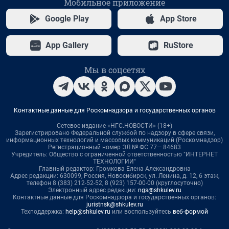
Мобильное приложение
Google Play
App Store
App Gallery
RuStore
Мы в соцсетях
Контактные данные для Роскомнадзора и государственных органов
Сетевое издание «НГС.НОВОСТИ» (18+)
Зарегистрировано Федеральной службой по надзору в сфере связи,
информационных технологий и массовых коммуникаций (Роскомнадзор)
Регистрационный номер ЭЛ № ФС 77— 84683
Учредитель: Общество с ограниченной ответственностью "ИНТЕРНЕТ
ТЕХНОЛОГИИ"
Главный редактор: Громкова Елена Александровна
Адрес редакции: 630099, Россия, Новосибирск, ул. Ленина, д. 12, 6 этаж,
телефон 8 (383) 212-52-52, 8 (923) 157-00-00 (круглосуточно)
Электронный адрес редакции:
ngs@shkulev.ru
Контактные данные для Роскомнадзора и государственных органов:
juristnsk@shkulev.ru
Техподдержка:
help@shkulev.ru
или воспользуйтесь
веб-формой