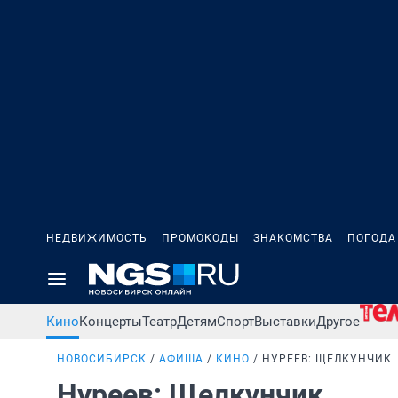
НЕДВИЖИМОСТЬ
ПРОМОКОДЫ
ЗНАКОМСТВА
ПОГОДА
Кино
Концерты
Театр
Детям
Спорт
Выставки
Другое
НОВОСИБИРСК
АФИША
КИНО
НУРЕЕВ: ЩЕЛКУНЧИК
Нуреев: Щелкунчик