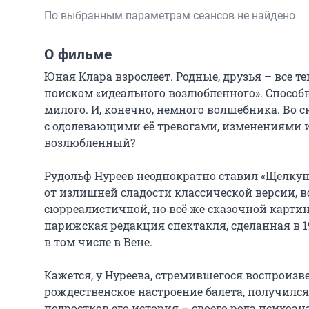
По выбранным параметрам сеансов не найдено
О фильме
Юная Клара взрослеет. Родные, друзья – все т
поиском «идеального возлюбленного». Способно
милого. И, конечно, немного волшебника. Во 
с одолевающими её тревогами, изменениями и
возлюбленный?

Рудольф Нуреев неоднократно ставил «Щелкунч
от излишней сладости классической версии, вс
сюрреалистичной, но всё же сказочной картин
парижская редакция спектакля, сделанная в 19
в том числе в Вене.

Кажется, у Нуреева, стремившегося воспроизве
рождественское настроение балета, получилс
подростков его история – своего рода психоан