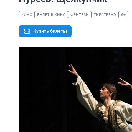
КИНО
БАЛЕТ В КИНО
ФЭНТЕЗИ
THEATREHD
6+
Купить билеты