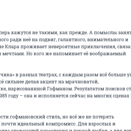
еперь кажутся не такими, как прежде. А помыслы занят
го ради неё на подвиг, галантного, внимательного и 
сне Клара проживает невероятные приключения, связа
 мечтами. Но кого же напоминает её воображаемый 
ика» в разных театрах, с каждым разом всё больше ух
ё сильнее делая акцент на мрачноватой, 
ке, нарисованнной Гофманом. Результатом поисков ст
85 году – она и исполняется сейчас на многих сценах 
сти гофмановский стиль, но всё же не потерять 
я почти идеальный компромисс. Для взрослых и 
ализ сложностей взросления и первой любви, а для дете