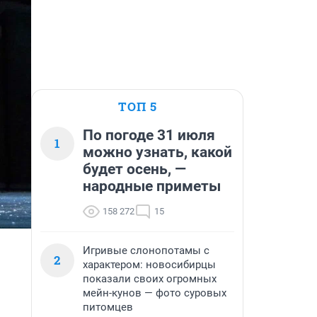
ТОП 5
По погоде 31 июля
1
можно узнать, какой
будет осень, —
народные приметы
158 272
15
Игривые слонопотамы с
2
характером: новосибирцы
показали своих огромных
мейн-кунов — фото суровых
питомцев