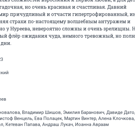
гадочная, но очень красивая и счастливая. Давний 
 мир причудливый и отчасти гипертрофированный, ин
теняя страхи по-настоящему волшебным антуражем и 
 у Нуреева, невероятно сложны и очень зрелищны. Н
имый флёр ожидания чуда, немного тревожный, но полн
 дни.
23
ский
еев
овалова, Владимир Шишов, Эмилия Баранович, Давиде Дато,
ристоф Венцель, Ева Полацек, Мартин Винтер, Алена Клочкова,
л, Кетеван Папава, Андраш Лукач, Иоанна Авраам