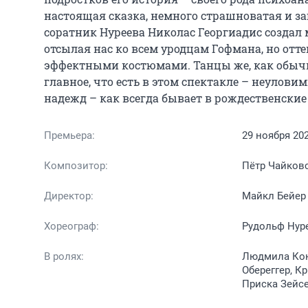
настоящая сказка, немного страшноватая и за
соратник Нуреева Николас Георгиадис создал
отсылая нас ко всем уродцам Гофмана, но от
эффектными костюмами. Танцы же, как обычно
главное, что есть в этом спектакле – неулов
надежд – как всегда бывает в рождественские
Премьера:
29 ноября 20
Композитор:
Пётр Чайков
Директор:
Майкл Бейер
Хореограф:
Рудольф Нур
В ролях:
Людмила Кон
Обереггер, К
Приска Зейсе