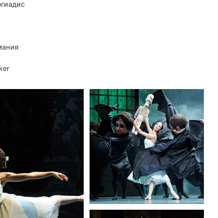
ргиадис
мания
ker