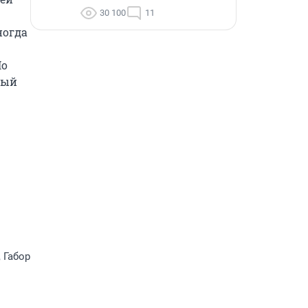
30 100
11
огда 
о 
ый 
 Габор