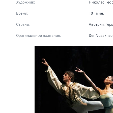
Художник:
Николас Гео
Время:
101 мин.
Страна:
Австрия, Гер
Оригинальное название:
Der Nussknac