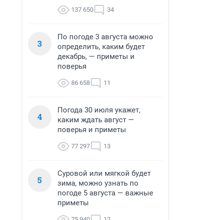
137 650
34
По погоде 3 августа можно
3
определить, каким будет
декабрь, — приметы и
поверья
86 658
11
Погода 30 июля укажет,
4
каким ждать август —
поверья и приметы
77 297
13
Суровой или мягкой будет
5
зима, можно узнать по
погоде 5 августа — важные
приметы
75 940
12