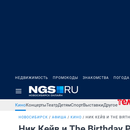
НЕДВИЖИМОСТЬ
ПРОМОКОДЫ
ЗНАКОМСТВА
ПОГОДА
Кино
Концерты
Театр
Детям
Спорт
Выставки
Другое
НОВОСИБИРСК
АФИША
КИНО
НИК КЕЙВ И THE BIRT
Ник Кейв и The Birthday 