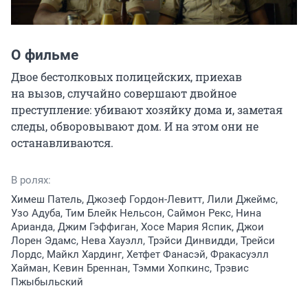
О фильме
Двое бестолковых полицейских, приехав 
на вызов, случайно совершают двойное 
преступление: убивают хозяйку дома и, заметая 
следы, обворовывают дом. И на этом они не 
останавливаются.
В ролях:
Химеш Патель, Джозеф Гордон-Левитт, Лили Джеймс,
Узо Адуба, Тим Блейк Нельсон, Саймон Рекс, Нина
Арианда, Джим Гэффиган, Хосе Мария Яспик, Джои
Лорен Эдамс, Нева Хауэлл, Трэйси Динвидди, Трейси
Лордс, Майкл Хардинг, Хетфет Фанасэй, Фракасуэлл
Хайман, Кевин Бреннан, Тэмми Хопкинс, Трэвис
Пжыбыльский