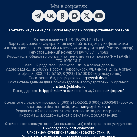
Мы в соцсетях
Контактные данные для Роскомнадзора и государственных органов
Сетевое издание «НГС.НОВОСТИ» (18+)
Зарегистрировано Федеральной службой по надзору в сфере связи,
информационных технологий и массовых коммуникаций (Роскомнадзор)
Регистрационный номер ЭЛ № ФС 77— 84683
Учредитель: Общество с ограниченной ответственностью "ИНТЕРНЕТ
ТЕХНОЛОГИИ"
Главный редактор: Громкова Елена Александровна
Адрес редакции: 630099, Россия, Новосибирск, ул. Ленина, д. 12, 6 этаж,
телефон 8 (383) 212-52-52, 8 (923) 157-00-00 (круглосуточно)
Электронный адрес редакции:
ngs@shkulev.ru
Контактные данные для Роскомнадзора и государственных органов:
juristnsk@shkulev.ru
Техподдержка:
help@shkulev.ru
или воспользуйтесь
веб-формой
Связаться с отделом продаж: 8 (383) 212-52-52, 8 (800) 200-03-83 (звонок
с сотового бесплатный),
reklamangs@shkulev.ru
Редакция сайта не несет ответственности за достоверность
информации, содержащейся в рекламных объявлениях.
Особенности эксплуатации (использования) веб-портала регулируются:
Руководством пользователя
Описанием функциональных характеристик ПО
Условиями использования веб-портала и политикой