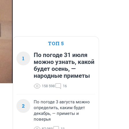
ТОП 5
По погоде 31 июля
1
можно узнать, какой
будет осень, —
народные приметы
158 598
16
По погоде 3 августа можно
2
определить, каким будет
декабрь, — приметы и
поверья
87 083
11