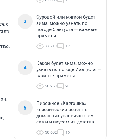
Суровой или мягкой будет
3
я с 
зима, можно узнать по
погоде 5 августа — важные
ло.

приметы
во, 
77 713
12
Какой будет зима, можно
4
узнать по погоде 7 августа, —
важные приметы
30 953
9
он,
Пирожное «Картошка»:
5
классический рецепт в
домашних условиях с тем
е,
самым вкусом из детства
30 602
15