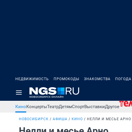
НЕДВИЖИМОСТЬ
ПРОМОКОДЫ
ЗНАКОМСТВА
ПОГОДА
Кино
Концерты
Театр
Детям
Спорт
Выставки
Другое
НОВОСИБИРСК
АФИША
КИНО
НЕЛЛИ И МЕСЬЕ АРНО
Нелли и месье Арно