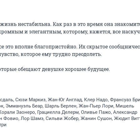
 жизнь нестабильна. Как раз в это время она знакомитс
кромным и элегантным, которому, кажется, все наскучи
все это вполне благопристойно. Их скрытое сообщничест
вство, которое ему трудно преодолеть.

которые обещают девушке хорошее будущее.
даль, Сюзи Маркиз, Жан-Юг Англад, Клер Надо, Франсуаз Бри
к, Эммануэль Беар, Шарль Берлен, Жан-Пьер Лори, Мишель
Корали Заонеро, Грациелла Делерм, Оливье Пажо, Александр
н Фовио, Лор Шамэ, Сильви Жобер, Жанин Сушон, Жюдит Витт
три