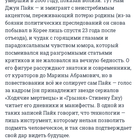
умерший в 2006 году, показан вблизи. Тут Нам 
Джун Пайк — и эмигрант с неистребимым 
акцентом, переживающий потерю родины (из-за 
боязни политических преследований он снова 
побывал в Корее лишь спустя 23 года после 
отъезда), и чудак с горящими глазами и 
парадоксальным чувством юмора, который 
посмеивался над разгромными статьями 
критиков и не жаловался на вечную бедность. О 
его фигуре рассуждают знатоки и современники, 
от кураторов до Марины Абрамович, но в 
повествовании всё же солирует сам Пайк — голос 
за кадром (он принадлежит звезде сериалов 
«Ходячие мертвецы» и «Грызня» Стивену Ёну) 
читает его дневники и манифесты. В одной из 
таких записей Пайк говорит, что технологии — 
лишь инструмент, которому нельзя позволить 
подмять человеческое, и так снова подтверждает 
свой дар видеть будущее.
