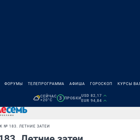
ФОРУМЫ
ТЕЛЕПРОГРАММА
АФИША
ГОРОСКОП
КУРСЫ ВА
USD 82,17
СЕЙЧАС
3
ПРОБКИ
+20°C
EUR 94,84
К № 183. ЛЕТНИЕ ЗАТЕИ
183. Летние затеи