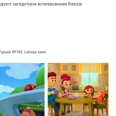
едуют загадочное исчезновение Викки.
Vypusk №183. Letniye zatei