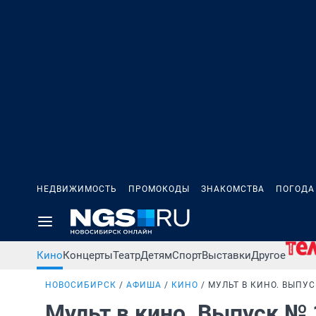
НЕДВИЖИМОСТЬ
ПРОМОКОДЫ
ЗНАКОМСТВА
ПОГОДА
Кино
Концерты
Театр
Детям
Спорт
Выставки
Другое
НОВОСИБИРСК
АФИША
КИНО
МУЛЬТ В КИНО. ВЫПУС
Мульт в кино. Выпуск № 