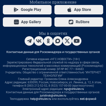
Мобильное приложение
Google Play
App Store
App Gallery
RuStore
Мы в соцсетях
Контактные данные для Роскомнадзора и государственных органов
Сетевое издание «НГС.НОВОСТИ» (18+)
Зарегистрировано Федеральной службой по надзору в сфере связи,
информационных технологий и массовых коммуникаций (Роскомнадзор)
Регистрационный номер ЭЛ № ФС 77— 84683
Учредитель: Общество с ограниченной ответственностью "ИНТЕРНЕТ
ТЕХНОЛОГИИ"
Главный редактор: Громкова Елена Александровна
Адрес редакции: 630099, Россия, Новосибирск, ул. Ленина, д. 12, 6 этаж,
телефон 8 (383) 212-52-52, 8 (923) 157-00-00 (круглосуточно)
Электронный адрес редакции:
ngs@shkulev.ru
Контактные данные для Роскомнадзора и государственных органов:
juristnsk@shkulev.ru
Техподдержка:
help@shkulev.ru
или воспользуйтесь
веб-формой