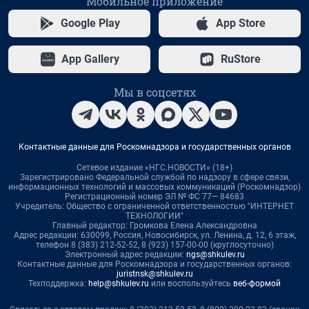
Мобильное приложение
Google Play
App Store
App Gallery
RuStore
Мы в соцсетях
Контактные данные для Роскомнадзора и государственных органов
Сетевое издание «НГС.НОВОСТИ» (18+)
Зарегистрировано Федеральной службой по надзору в сфере связи,
информационных технологий и массовых коммуникаций (Роскомнадзор)
Регистрационный номер ЭЛ № ФС 77— 84683
Учредитель: Общество с ограниченной ответственностью "ИНТЕРНЕТ
ТЕХНОЛОГИИ"
Главный редактор: Громкова Елена Александровна
Адрес редакции: 630099, Россия, Новосибирск, ул. Ленина, д. 12, 6 этаж,
телефон 8 (383) 212-52-52, 8 (923) 157-00-00 (круглосуточно)
Электронный адрес редакции:
ngs@shkulev.ru
Контактные данные для Роскомнадзора и государственных органов:
juristnsk@shkulev.ru
Техподдержка:
help@shkulev.ru
или воспользуйтесь
веб-формой