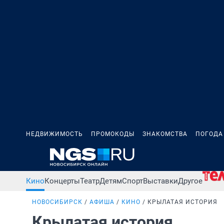
НЕДВИЖИМОСТЬ
ПРОМОКОДЫ
ЗНАКОМСТВА
ПОГОДА
Кино
Концерты
Театр
Детям
Спорт
Выставки
Другое
НОВОСИБИРСК
АФИША
КИНО
КРЫЛАТАЯ ИСТОРИЯ
Крылатая история