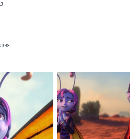
23
ания