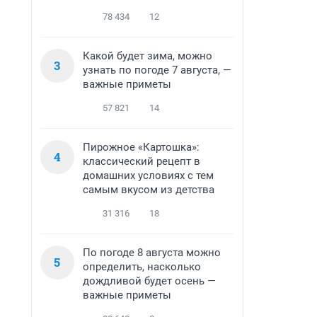
78 434
12
Какой будет зима, можно
3
узнать по погоде 7 августа, —
важные приметы
57 821
14
Пирожное «Картошка»:
4
классический рецепт в
домашних условиях с тем
самым вкусом из детства
31 316
18
По погоде 8 августа можно
5
определить, насколько
дождливой будет осень —
важные приметы