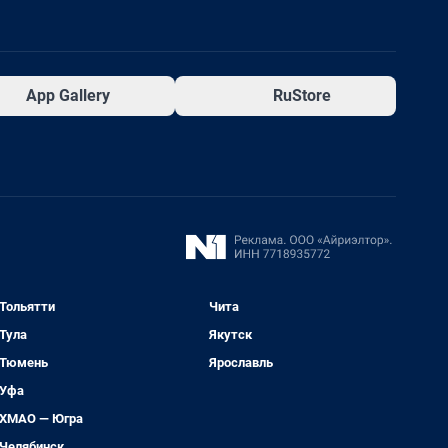
App Gallery
RuStore
Тольятти
Чита
Тула
Якутск
Тюмень
Ярославль
Уфа
ХМАО — Югра
Челябинск