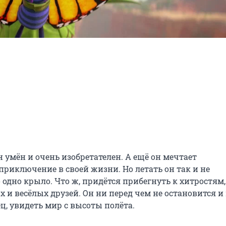
мён и очень изобретателен. А ещё он мечтает 
риключение в своей жизни. Но летать он так и не 
о одно крыло. Что ж, придётся прибегнуть к хитростям, 
и весёлых друзей. Он ни перед чем не остановится и 
ец, увидеть мир с высоты полёта.