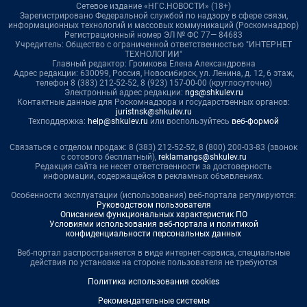
Сетевое издание «НГС.НОВОСТИ» (18+)
Зарегистрировано Федеральной службой по надзору в сфере связи,
информационных технологий и массовых коммуникаций (Роскомнадзор)
Регистрационный номер ЭЛ № ФС 77— 84683
Учредитель: Общество с ограниченной ответственностью "ИНТЕРНЕТ
ТЕХНОЛОГИИ"
Главный редактор: Громкова Елена Александровна
Адрес редакции: 630099, Россия, Новосибирск, ул. Ленина, д. 12, 6 этаж,
телефон 8 (383) 212-52-52, 8 (923) 157-00-00 (круглосуточно)
Электронный адрес редакции:
ngs@shkulev.ru
Контактные данные для Роскомнадзора и государственных органов:
juristnsk@shkulev.ru
Техподдержка:
help@shkulev.ru
или воспользуйтесь
веб-формой
Связаться с отделом продаж: 8 (383) 212-52-52, 8 (800) 200-03-83 (звонок
с сотового бесплатный),
reklamangs@shkulev.ru
Редакция сайта не несет ответственности за достоверность
информации, содержащейся в рекламных объявлениях.
Особенности эксплуатации (использования) веб-портала регулируются:
Руководством пользователя
Описанием функциональных характеристик ПО
Условиями использования веб-портала и политикой
конфиденциальности персональных данных
Веб-портал распространяется в виде интернет-сервиса, специальные
действия по установке на стороне пользователя не требуются
Политика использования cookies
Рекомендательные системы