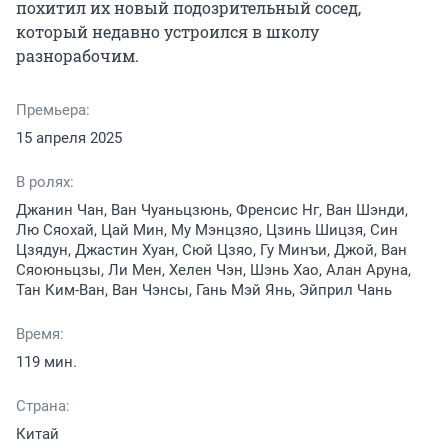
похитил их новый подозрительный сосед, 
который недавно устроился в школу 
разнорабочим.
Премьера:
15 апреля 2025
В ролях:
Джанин Чан, Ван Чуаньцзюнь, Френсис Нг, Ван Шэнди,
Лю Сяохай, Цай Мин, Му Мэнцзяо, Цзинь Шицзя, Син
Цзядун, Джастин Хуан, Сюй Цзяо, Гу Минъи, Джой, Ван
Сяоюньцзы, Ли Мен, Хелен Чэн, Шэнь Хао, Алан Аруна,
Тан Ким-Ван, Ван Чэнсы, Гань Мэй Янь, Эйприл Чань
Время:
119 мин.
Страна:
Китай