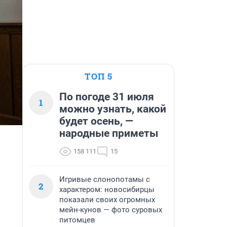
ТОП 5
По погоде 31 июля
1
можно узнать, какой
будет осень, —
народные приметы
158 111
15
Игривые слонопотамы с
2
характером: новосибирцы
показали своих огромных
мейн-кунов — фото суровых
питомцев