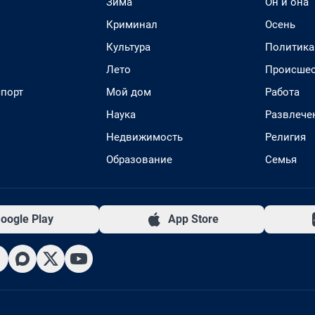
Зима
Он и она
Криминал
Осень
Культура
Политика
Лето
Происшес
спорт
Мой дом
Работа
Наука
Развлече
Недвижимость
Религия
Образование
Семья
oogle Play
App Store