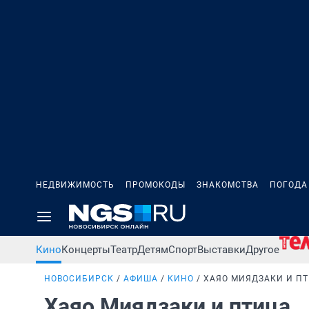
НЕДВИЖИМОСТЬ
ПРОМОКОДЫ
ЗНАКОМСТВА
ПОГОДА
Кино
Концерты
Театр
Детям
Спорт
Выставки
Другое
НОВОСИБИРСК
АФИША
КИНО
ХАЯО МИЯДЗАКИ И П
Хаяо Миядзаки и птица