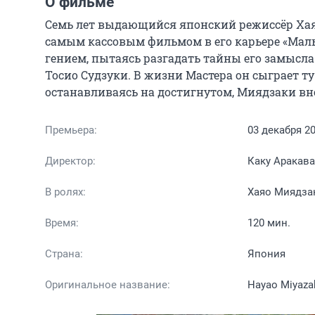
О фильме
Семь лет выдающийся японский режиссёр Хая
самым кассовым фильмом в его карьере «Мальч
гением, пытаясь разгадать тайны его замысла
Тосио Судзуки. В жизни Мастера он сыграет ту 
останавливаясь на достигнутом, Миядзаки в
Премьера:
03 декабря 2
Директор:
Каку Аракава
В ролях:
Хаяо Миядзак
Время:
120 мин.
Страна:
Япония
Оригинальное название:
Hayao Miyazak