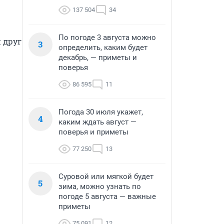
137 504
34
 
По погоде 3 августа можно
друг 
3
определить, каким будет
декабрь, — приметы и
поверья
86 595
11
Погода 30 июля укажет,
4
каким ждать август —
поверья и приметы
77 250
13
Суровой или мягкой будет
5
зима, можно узнать по
погоде 5 августа — важные
приметы
75 091
12