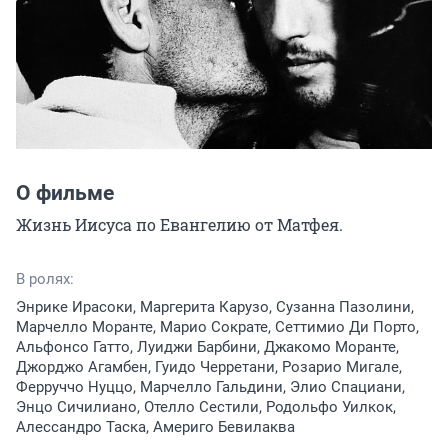
О фильме
Жизнь Иисуса по Евангелию от Матфея.
В ролях:
Энрике Ирасоки, Маргерита Карузо, Сузанна Пазолини,
Марчелло Моранте, Марио Сократе, Сеттимио Ди Порто,
Альфонсо Гатто, Луиджи Барбини, Джакомо Моранте,
Джорджо Агамбен, Гуидо Черретани, Розарио Мигале,
Ферруччо Нуццо, Марчелло Гальдини, Элио Спациани,
Энцо Сичилиано, Отелло Сестили, Родольфо Уилкок,
Алессандро Таска, Америго Бевилаква