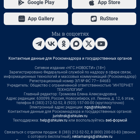
Google Play
App Store
App Gallery
RuStore
Мы в соцсетях
Контактные данные для Роскомнадзора и государственных органов
Сетевое издание «НГС.НОВОСТИ» (18+)
Зарегистрировано Федеральной службой по надзору в сфере связи,
информационных технологий и массовых коммуникаций (Роскомнадзор)
Регистрационный номер ЭЛ № ФС 77— 84683
Учредитель: Общество с ограниченной ответственностью "ИНТЕРНЕТ
ТЕХНОЛОГИИ"
Главный редактор: Громкова Елена Александровна
Адрес редакции: 630099, Россия, Новосибирск, ул. Ленина, д. 12, 6 этаж,
телефон 8 (383) 212-52-52, 8 (923) 157-00-00 (круглосуточно)
Электронный адрес редакции:
ngs@shkulev.ru
Контактные данные для Роскомнадзора и государственных органов:
juristnsk@shkulev.ru
Техподдержка:
help@shkulev.ru
или воспользуйтесь
веб-формой
Связаться с отделом продаж: 8 (383) 212-52-52, 8 (800) 200-03-83 (звонок
с сотового бесплатный),
reklamangs@shkulev.ru