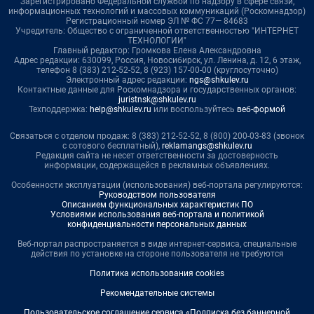
Зарегистрировано Федеральной службой по надзору в сфере связи,
информационных технологий и массовых коммуникаций (Роскомнадзор)
Регистрационный номер ЭЛ № ФС 77— 84683
Учредитель: Общество с ограниченной ответственностью "ИНТЕРНЕТ
ТЕХНОЛОГИИ"
Главный редактор: Громкова Елена Александровна
Адрес редакции: 630099, Россия, Новосибирск, ул. Ленина, д. 12, 6 этаж,
телефон 8 (383) 212-52-52, 8 (923) 157-00-00 (круглосуточно)
Электронный адрес редакции:
ngs@shkulev.ru
Контактные данные для Роскомнадзора и государственных органов:
juristnsk@shkulev.ru
Техподдержка:
help@shkulev.ru
или воспользуйтесь
веб-формой
Связаться с отделом продаж: 8 (383) 212-52-52, 8 (800) 200-03-83 (звонок
с сотового бесплатный),
reklamangs@shkulev.ru
Редакция сайта не несет ответственности за достоверность
информации, содержащейся в рекламных объявлениях.
Особенности эксплуатации (использования) веб-портала регулируются:
Руководством пользователя
Описанием функциональных характеристик ПО
Условиями использования веб-портала и политикой
конфиденциальности персональных данных
Веб-портал распространяется в виде интернет-сервиса, специальные
действия по установке на стороне пользователя не требуются
Политика использования cookies
Рекомендательные системы
Пользовательское соглашение сервиса «Подписка без баннерной