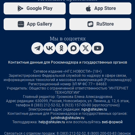
Google Play
App Store
App Gallery
RuStore
Мы в соцсетях
Контактные данные для Роскомнадзора и государственных органов
Сетевое издание «НГС.НОВОСТИ» (18+)
Зарегистрировано Федеральной службой по надзору в сфере связи,
информационных технологий и массовых коммуникаций (Роскомнадзор)
Регистрационный номер ЭЛ № ФС 77— 84683
Учредитель: Общество с ограниченной ответственностью "ИНТЕРНЕТ
ТЕХНОЛОГИИ"
Главный редактор: Громкова Елена Александровна
Адрес редакции: 630099, Россия, Новосибирск, ул. Ленина, д. 12, 6 этаж,
телефон 8 (383) 212-52-52, 8 (923) 157-00-00 (круглосуточно)
Электронный адрес редакции:
ngs@shkulev.ru
Контактные данные для Роскомнадзора и государственных органов:
juristnsk@shkulev.ru
Техподдержка:
help@shkulev.ru
или воспользуйтесь
веб-формой
Связаться с отделом продаж: 8 (383) 212-52-52, 8 (800) 200-03-83 (звонок