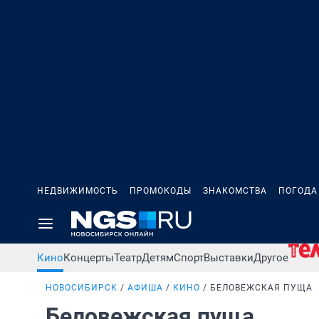
НЕДВИЖИМОСТЬ
ПРОМОКОДЫ
ЗНАКОМСТВА
ПОГОДА
Кино
Концерты
Театр
Детям
Спорт
Выставки
Другое
НОВОСИБИРСК
АФИША
КИНО
БЕЛОВЕЖСКАЯ ПУЩА
Беловежская пуща