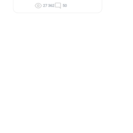
27 362
50