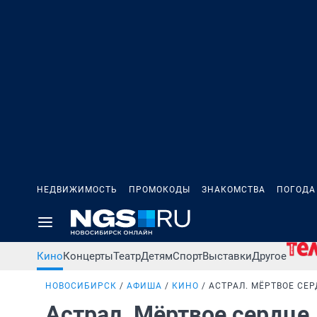
НЕДВИЖИМОСТЬ
ПРОМОКОДЫ
ЗНАКОМСТВА
ПОГОДА
Кино
Концерты
Театр
Детям
Спорт
Выставки
Другое
НОВОСИБИРСК
АФИША
КИНО
АСТРАЛ. МЁРТВОЕ СЕ
Астрал. Мёртвое сердце