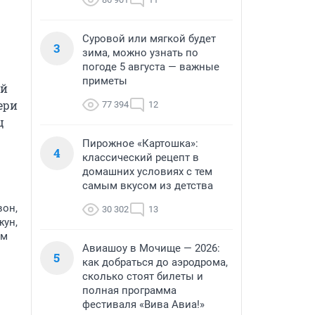
Суровой или мягкой будет
3
зима, можно узнать по
погоде 5 августа — важные
приметы
й 
ри 
77 394
12
 
Пирожное «Картошка»:
4
классический рецепт в
домашних условиях с тем
самым вкусом из детства
вон,
30 302
13
жун,
им
Авиашоу в Мочище — 2026:
5
как добраться до аэродрома,
сколько стоят билеты и
полная программа
фестиваля «Вива Авиа!»