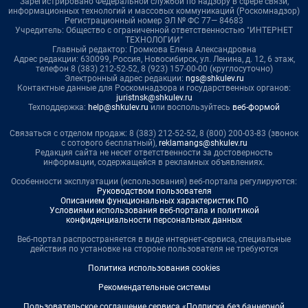
Зарегистрировано Федеральной службой по надзору в сфере связи,
информационных технологий и массовых коммуникаций (Роскомнадзор)
Регистрационный номер ЭЛ № ФС 77— 84683
Учредитель: Общество с ограниченной ответственностью "ИНТЕРНЕТ
ТЕХНОЛОГИИ"
Главный редактор: Громкова Елена Александровна
Адрес редакции: 630099, Россия, Новосибирск, ул. Ленина, д. 12, 6 этаж,
телефон 8 (383) 212-52-52, 8 (923) 157-00-00 (круглосуточно)
Электронный адрес редакции:
ngs@shkulev.ru
Контактные данные для Роскомнадзора и государственных органов:
juristnsk@shkulev.ru
Техподдержка:
help@shkulev.ru
или воспользуйтесь
веб-формой
Связаться с отделом продаж: 8 (383) 212-52-52, 8 (800) 200-03-83 (звонок
с сотового бесплатный),
reklamangs@shkulev.ru
Редакция сайта не несет ответственности за достоверность
информации, содержащейся в рекламных объявлениях.
Особенности эксплуатации (использования) веб-портала регулируются:
Руководством пользователя
Описанием функциональных характеристик ПО
Условиями использования веб-портала и политикой
конфиденциальности персональных данных
Веб-портал распространяется в виде интернет-сервиса, специальные
действия по установке на стороне пользователя не требуются
Политика использования cookies
Рекомендательные системы
Пользовательское соглашение сервиса «Подписка без баннерной